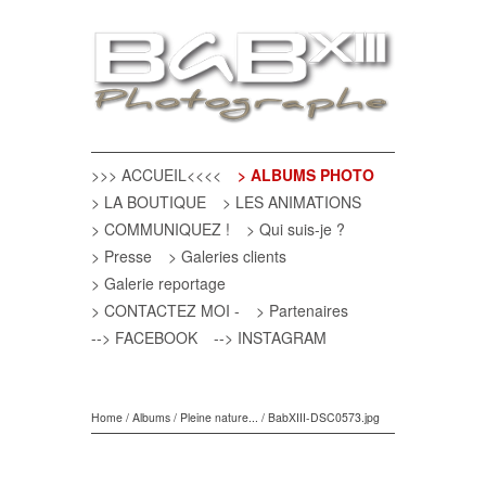
>>> ACCUEIL<<<<
> ALBUMS PHOTO
> LA BOUTIQUE
> LES ANIMATIONS
> COMMUNIQUEZ !
> Qui suis-je ?
> Presse
> Galeries clients
> Galerie reportage
> CONTACTEZ MOI -
> Partenaires
--> FACEBOOK
--> INSTAGRAM
Home
/
Albums
/
Pleine nature...
/
BabXIII-DSC0573.jpg