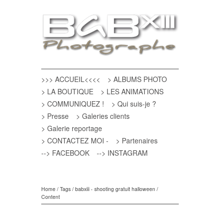
>>> ACCUEIL<<<<
> ALBUMS PHOTO
> LA BOUTIQUE
> LES ANIMATIONS
> COMMUNIQUEZ !
> Qui suis-je ?
> Presse
> Galeries clients
> Galerie reportage
> CONTACTEZ MOI -
> Partenaires
--> FACEBOOK
--> INSTAGRAM
Home
/
Tags
/
babxiii - shooting gratuit halloween
/
Content